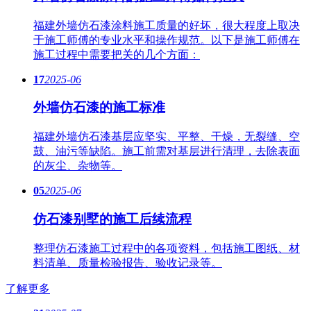
福建外墙仿石漆涂料施工质量的好坏，很大程度上取决
于施工师傅的专业水平和操作规范。以下是施工师傅在
施工过程中需要把关的几个方面：
17
2025-06
外墙仿石漆的施工标准
福建外墙仿石漆基层应坚实、平整、干燥，无裂缝、空
鼓、油污等缺陷。施工前需对基层进行清理，去除表面
的灰尘、杂物等。
05
2025-06
仿石漆别墅的施工后续流程
整理仿石漆施工过程中的各项资料，包括施工图纸、材
料清单、质量检验报告、验收记录等。
了解更多