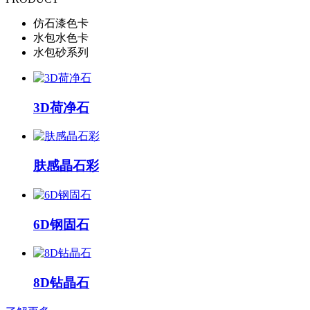
仿石漆色卡
水包水色卡
水包砂系列
3D荷净石
肤感晶石彩
6D钢固石
8D钻晶石