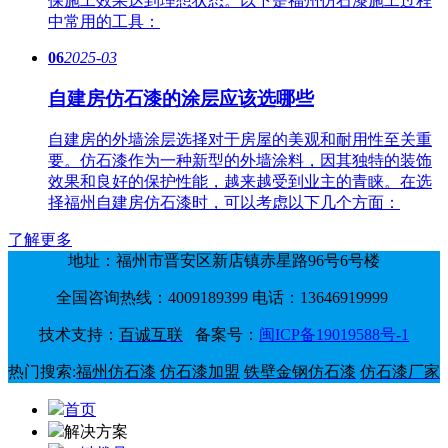
保施工效果达到理想状态。以下是福州仿石漆施工过程
中常用的工具：
06
2025-03
自建房仿石漆的涂层应该选哪些
自建房的外墙涂层选择对于房屋的美观和耐用性至关重
要。仿石漆作为一种新型的外墙涂料，因其独特的装饰
效果和良好的保护性能，越来越受到业主的青睐。在选
择福州自建房仿石漆时，可以考虑以下几个方面：
了解更多
地址：福州市晋安区新店镇赤星路96号6号楼
全国咨询热线：4009189399 电话：13646919999
技术支持：
百诚互联
备案号：
闽ICP备19019588号-1
热门搜索:
福州仿石漆
仿石漆加盟
铁壁金钢仿石漆
仿石漆厂家
首页
解决方案