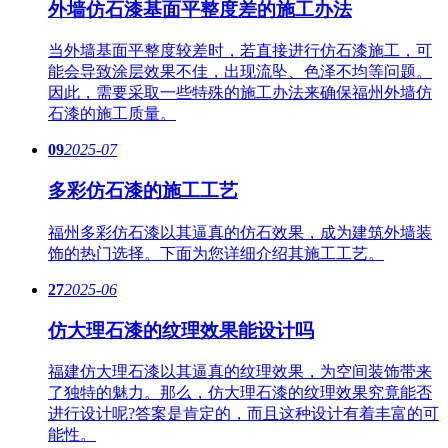
外墙仿石漆基面平整度差的施工办法
当外墙基面平整度较差时，若直接进行仿石漆施工，可
能会导致涂层效果不佳，出现流坠、色泽不均等问题。
因此，需要采取一些特殊的施工办法来确保福州外墙仿
石漆的施工质量。
09
2025-07
多彩仿石漆的施工工艺
福州多彩仿石漆以其逼真的仿石效果，成为建筑外墙装
饰的热门选择。下面为您详细介绍其施工工艺。
27
2025-06
仿大理石漆的纹理效果能设计吗
福建仿大理石漆以其逼真的纹理效果，为空间装饰带来
了独特的魅力。那么，仿大理石漆的纹理效果究竟能否
进行设计呢?答案是肯定的，而且这种设计有着丰富的可
能性。