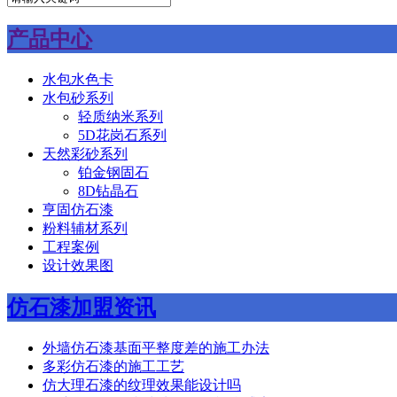
产品中心
水包水色卡
水包砂系列
轻质纳米系列
5D花岗石系列
天然彩砂系列
铂金钢固石
8D钻晶石
亨固仿石漆
粉料辅材系列
工程案例
设计效果图
仿石漆加盟资讯
外墙仿石漆基面平整度差的施工办法
多彩仿石漆的施工工艺
仿大理石漆的纹理效果能设计吗