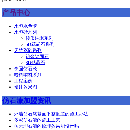
产品中心
水包水色卡
水包砂系列
轻质纳米系列
5D花岗石系列
天然彩砂系列
铂金钢固石
8D钻晶石
亨固仿石漆
粉料辅材系列
工程案例
设计效果图
仿石漆加盟资讯
外墙仿石漆基面平整度差的施工办法
多彩仿石漆的施工工艺
仿大理石漆的纹理效果能设计吗