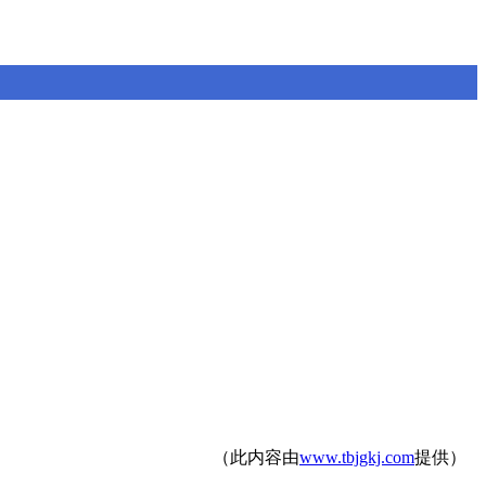
（此内容由
www.tbjgkj.com
提供）