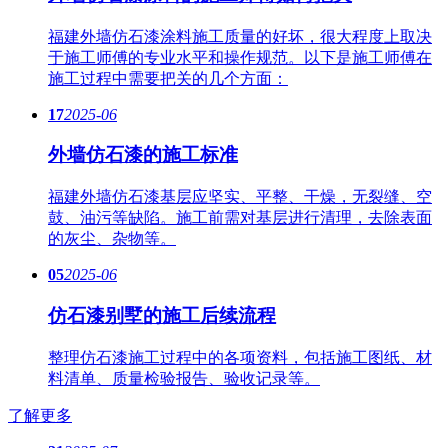
福建外墙仿石漆涂料施工质量的好坏，很大程度上取决
于施工师傅的专业水平和操作规范。以下是施工师傅在
施工过程中需要把关的几个方面：
17
2025-06
外墙仿石漆的施工标准
福建外墙仿石漆基层应坚实、平整、干燥，无裂缝、空
鼓、油污等缺陷。施工前需对基层进行清理，去除表面
的灰尘、杂物等。
05
2025-06
仿石漆别墅的施工后续流程
整理仿石漆施工过程中的各项资料，包括施工图纸、材
料清单、质量检验报告、验收记录等。
了解更多