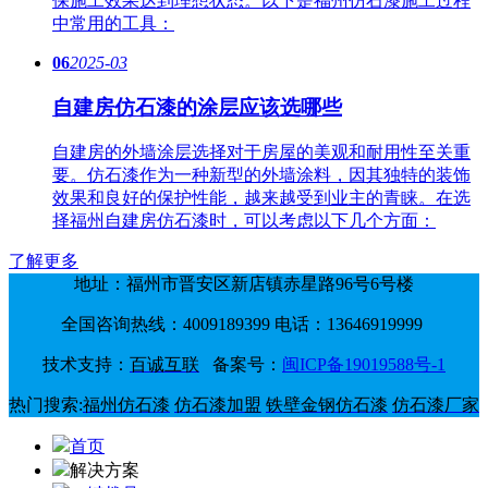
保施工效果达到理想状态。以下是福州仿石漆施工过程
中常用的工具：
06
2025-03
自建房仿石漆的涂层应该选哪些
自建房的外墙涂层选择对于房屋的美观和耐用性至关重
要。仿石漆作为一种新型的外墙涂料，因其独特的装饰
效果和良好的保护性能，越来越受到业主的青睐。在选
择福州自建房仿石漆时，可以考虑以下几个方面：
了解更多
地址：福州市晋安区新店镇赤星路96号6号楼
全国咨询热线：4009189399 电话：13646919999
技术支持：
百诚互联
备案号：
闽ICP备19019588号-1
热门搜索:
福州仿石漆
仿石漆加盟
铁壁金钢仿石漆
仿石漆厂家
首页
解决方案