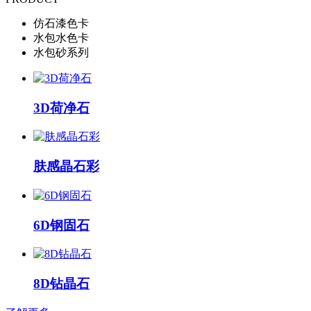
仿石漆色卡
水包水色卡
水包砂系列
3D荷净石
肤感晶石彩
6D钢固石
8D钻晶石