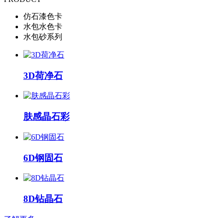
仿石漆色卡
水包水色卡
水包砂系列
3D荷净石
肤感晶石彩
6D钢固石
8D钻晶石