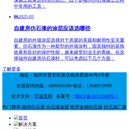
保施工效果达到理想状态。以下是福州仿石漆施工过程
中常用的工具：
06
2025-03
自建房仿石漆的涂层应该选哪些
自建房的外墙涂层选择对于房屋的美观和耐用性至关重
要。仿石漆作为一种新型的外墙涂料，因其独特的装饰
效果和良好的保护性能，越来越受到业主的青睐。在选
择福州自建房仿石漆时，可以考虑以下几个方面：
了解更多
地址：福州市晋安区新店镇赤星路96号6号楼
全国咨询热线：4009189399 电话：13646919999
技术支持：
百诚互联
备案号：
闽ICP备19019588号-1
热门搜索:
福州仿石漆
仿石漆加盟
铁壁金钢仿石漆
仿石漆厂家
首页
解决方案