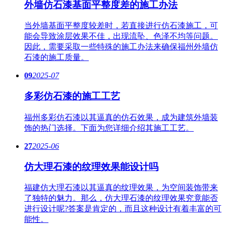
外墙仿石漆基面平整度差的施工办法
当外墙基面平整度较差时，若直接进行仿石漆施工，可
能会导致涂层效果不佳，出现流坠、色泽不均等问题。
因此，需要采取一些特殊的施工办法来确保福州外墙仿
石漆的施工质量。
09
2025-07
多彩仿石漆的施工工艺
福州多彩仿石漆以其逼真的仿石效果，成为建筑外墙装
饰的热门选择。下面为您详细介绍其施工工艺。
27
2025-06
仿大理石漆的纹理效果能设计吗
福建仿大理石漆以其逼真的纹理效果，为空间装饰带来
了独特的魅力。那么，仿大理石漆的纹理效果究竟能否
进行设计呢?答案是肯定的，而且这种设计有着丰富的可
能性。