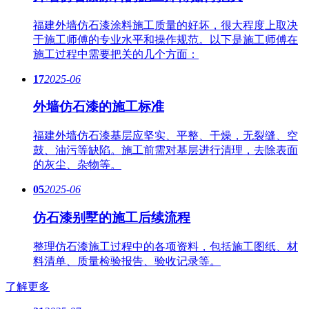
福建外墙仿石漆涂料施工质量的好坏，很大程度上取决
于施工师傅的专业水平和操作规范。以下是施工师傅在
施工过程中需要把关的几个方面：
17
2025-06
外墙仿石漆的施工标准
福建外墙仿石漆基层应坚实、平整、干燥，无裂缝、空
鼓、油污等缺陷。施工前需对基层进行清理，去除表面
的灰尘、杂物等。
05
2025-06
仿石漆别墅的施工后续流程
整理仿石漆施工过程中的各项资料，包括施工图纸、材
料清单、质量检验报告、验收记录等。
了解更多