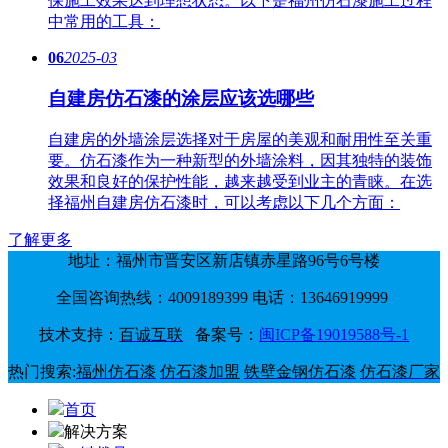
保施工效果达到理想状态。以下是福州仿石漆施工过程
中常用的工具：
06
2025-03
自建房仿石漆的涂层应该选哪些
自建房的外墙涂层选择对于房屋的美观和耐用性至关重
要。仿石漆作为一种新型的外墙涂料，因其独特的装饰
效果和良好的保护性能，越来越受到业主的青睐。在选
择福州自建房仿石漆时，可以考虑以下几个方面：
了解更多
地址：福州市晋安区新店镇赤星路96号6号楼
全国咨询热线：4009189399 电话：13646919999
技术支持：
百诚互联
备案号：
闽ICP备19019588号-1
热门搜索:
福州仿石漆
仿石漆加盟
铁壁金钢仿石漆
仿石漆厂家
首页
解决方案