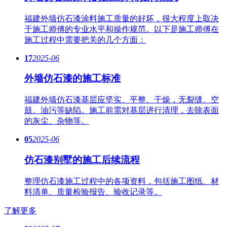
福建外墙仿石漆涂料施工质量的好坏，很大程度上取决
于施工师傅的专业水平和操作规范。以下是施工师傅在
施工过程中需要把关的几个方面：
17
2025-06
外墙仿石漆的施工标准
福建外墙仿石漆基层应坚实、平整、干燥，无裂缝、空
鼓、油污等缺陷。施工前需对基层进行清理，去除表面
的灰尘、杂物等。
05
2025-06
仿石漆别墅的施工后续流程
整理仿石漆施工过程中的各项资料，包括施工图纸、材
料清单、质量检验报告、验收记录等。
了解更多