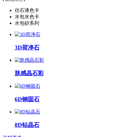
仿石漆色卡
水包水色卡
水包砂系列
3D荷净石
肤感晶石彩
6D钢固石
8D钻晶石