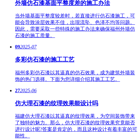
外墙仿石漆基面平整度差的施工办法
当外墙基面平整度较差时，若直接进行仿石漆施工，可
能会导致涂层效果不佳，出现流坠、色泽不均等问题。
因此，需要采取一些特殊的施工办法来确保福州外墙仿
石漆的施工质量。
09
2025-07
多彩仿石漆的施工工艺
福州多彩仿石漆以其逼真的仿石效果，成为建筑外墙装
饰的热门选择。下面为您详细介绍其施工工艺。
27
2025-06
仿大理石漆的纹理效果能设计吗
福建仿大理石漆以其逼真的纹理效果，为空间装饰带来
了独特的魅力。那么，仿大理石漆的纹理效果究竟能否
进行设计呢?答案是肯定的，而且这种设计有着丰富的可
能性。