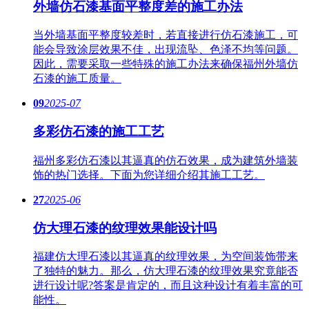
外墙仿石漆基面平整度差的施工办法
当外墙基面平整度较差时，若直接进行仿石漆施工，可
能会导致涂层效果不佳，出现流坠、色泽不均等问题。
因此，需要采取一些特殊的施工办法来确保福州外墙仿
石漆的施工质量。
09
2025-07
多彩仿石漆的施工工艺
福州多彩仿石漆以其逼真的仿石效果，成为建筑外墙装
饰的热门选择。下面为您详细介绍其施工工艺。
27
2025-06
仿大理石漆的纹理效果能设计吗
福建仿大理石漆以其逼真的纹理效果，为空间装饰带来
了独特的魅力。那么，仿大理石漆的纹理效果究竟能否
进行设计呢?答案是肯定的，而且这种设计有着丰富的可
能性。