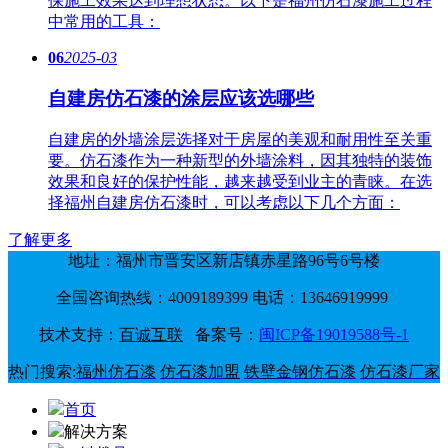
保施工效果达到理想状态。以下是福州仿石漆施工过程
中常用的工具：
06
2025-03
自建房仿石漆的涂层应该选哪些
自建房的外墙涂层选择对于房屋的美观和耐用性至关重
要。仿石漆作为一种新型的外墙涂料，因其独特的装饰
效果和良好的保护性能，越来越受到业主的青睐。在选
择福州自建房仿石漆时，可以考虑以下几个方面：
了解更多
地址：福州市晋安区新店镇赤星路96号6号楼
全国咨询热线：4009189399 电话：13646919999
技术支持：
百诚互联
备案号：
闽ICP备19019588号-1
热门搜索:
福州仿石漆
仿石漆加盟
铁壁金钢仿石漆
仿石漆厂家
首页
解决方案