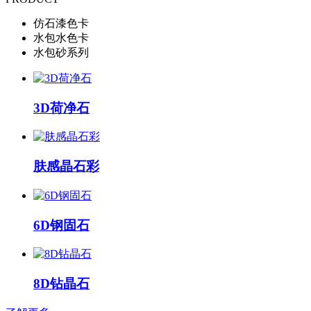
仿石漆色卡
水包水色卡
水包砂系列
3D荷净石
肤感晶石彩
6D钢固石
8D钻晶石