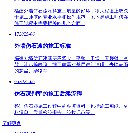
福建外墙仿石漆涂料施工质量的好坏，很大程度上取决
于施工师傅的专业水平和操作规范。以下是施工师傅在
施工过程中需要把关的几个方面：
17
2025-06
外墙仿石漆的施工标准
福建外墙仿石漆基层应坚实、平整、干燥，无裂缝、空
鼓、油污等缺陷。施工前需对基层进行清理，去除表面
的灰尘、杂物等。
05
2025-06
仿石漆别墅的施工后续流程
整理仿石漆施工过程中的各项资料，包括施工图纸、材
料清单、质量检验报告、验收记录等。
了解更多